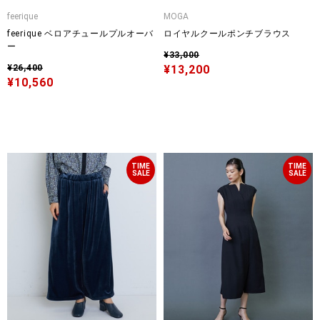
feerique
MOGA
feerique ベロアチュールプルオーバ
ロイヤルクールポンチブラウス
ー
¥33,000
¥26,400
¥13,200
¥10,560
TIME
TIME
SALE
SALE