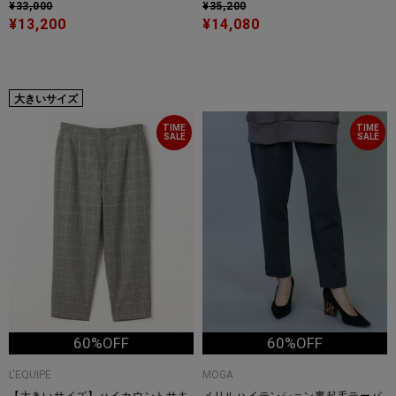
¥33,000
¥35,200
¥13,200
¥14,080
大きいサイズ
TIME
TIME
SALE
SALE
60%OFF
60%OFF
L'EQUIPE
MOGA