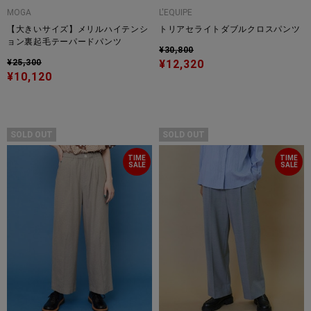
MOGA
L'EQUIPE
【大きいサイズ】メリルハイテンシ
トリアセライトダブルクロスパンツ
ョン裏起毛テーパードパンツ
¥30,800
¥25,300
¥12,320
¥10,120
SOLD OUT
SOLD OUT
TIME
TIME
SALE
SALE