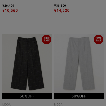
¥26,400
¥36,300
¥10,560
¥14,520
TIME
TIME
SALE
SALE
60%OFF
60%OFF
MOGA
MOGA