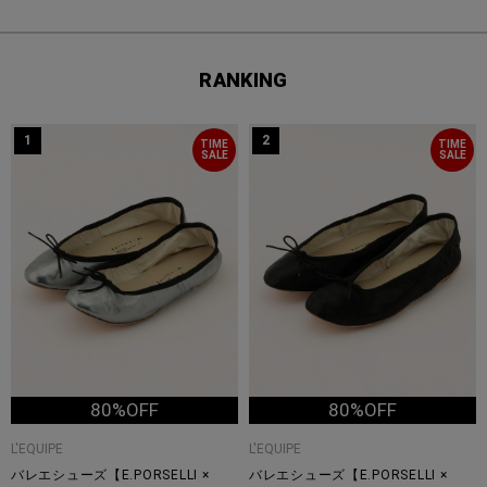
RANKING
1
2
TIME
TIME
SALE
SALE
80%OFF
80%OFF
L'EQUIPE
L'EQUIPE
バレエシューズ【E.PORSELLI ×
バレエシューズ【E.PORSELLI ×