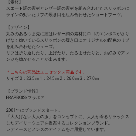
【素材】
スエード調の素材とレザー調の素材を組み合わせたスリッポンに
ラインの効いたリブの履き口を組み合わせたショートブーツ。
【デザイン】
丸みのあるつま先に踵はレザー調の素材にロゴのエンボスがさり
げなく効いているスリッポンの履き口にオリジナルの配色のリブ
を組み合わせたシューズ。
リブは折り返したり、上げたり、たるませたりと、お好みでアレ
ンジを効かせることが出来ます。
＊こちらの商品はユニセックス商品です。
サイズ 0：23.5㎝ 1：24.5㎝ 2：26.0㎝ 3：27.0㎝
【ブランド情報】
FRAPBOIS/フラボア
2001年にブランドスタート。
「大人げない大人の服」をコンセプトに、大人が着るリラックス
したデイリーウェアを提案するコレクションブランド。
レディースとメンズのアイテムをご用意しています。