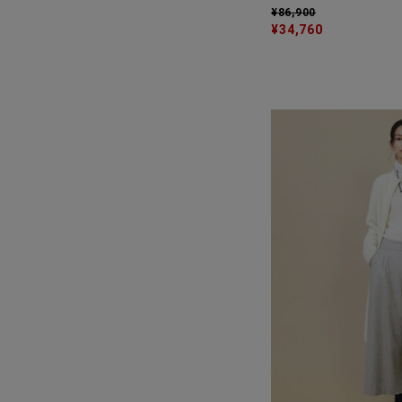
¥86,900
¥34,760