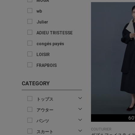
MOGA
wb
Julier
ADIEU TRISTESSE
congés payés
LOISIR
FRAPBOIS
CATEGORY
トップス
アウター
60
パンツ
COUTURIER
スカート