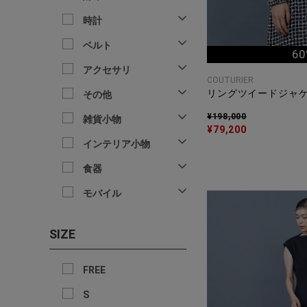
時計
ベルト
60
アクセサリ
COUTURIER
リングツイードジャ
その他
¥198,000
雑貨小物
¥79,200
インテリア小物
食器
モバイル
SIZE
FREE
S