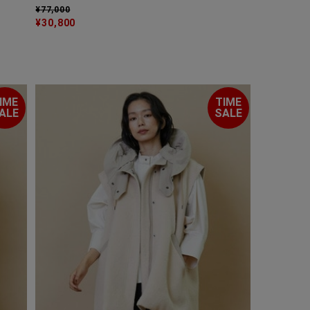
¥77,000
¥30,800
IME
TIME
ALE
SALE