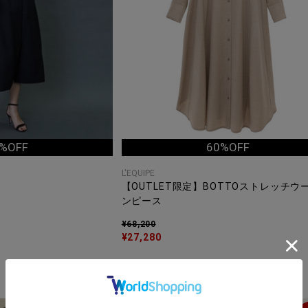
%OFF
60%OFF
L'EQUIPE
【OUTLET限定】BOTTOストレッチウ
ンピース
¥68,200
¥27,280