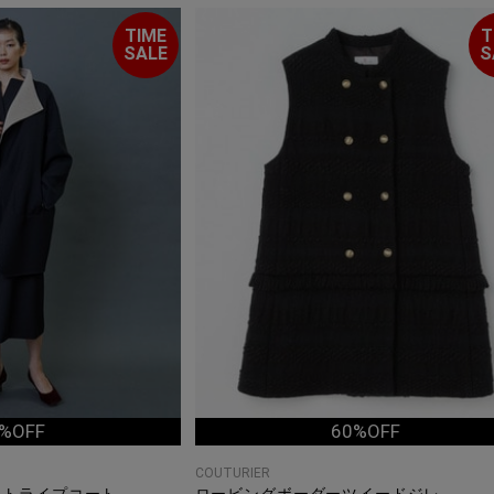
TIME
T
SALE
S
%OFF
60%OFF
COUTURIER