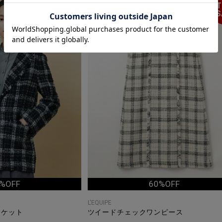
TIME
T
SALE
S
%OFF
60%OFF
L'EQUIPE
ャケット
ツイードチェックワンピース