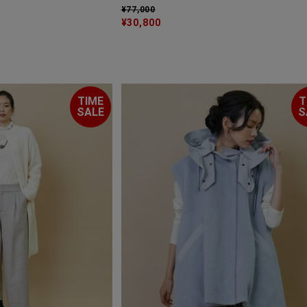
¥77,000
¥30,800
TIME
T
SALE
S