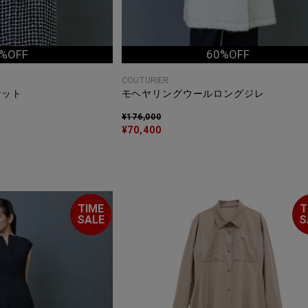
%OFF
60%OFF
COUTURIER
ケット
モヘヤリングウールロングジレ
¥176,000
¥70,400
TIME
T
SALE
S