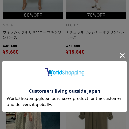
80%OFF
70%OFF
MOGA
L'EQUIPE
ウォッシャブルサキソニーマキシワ
ナチュラルワッシャーポプリンワン
ンピース
ピース
¥48,400
¥52,800
¥9,680
¥15,840
大きいサイズ
TIME
TIME
SALE
SALE