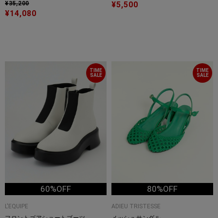
¥35,200
¥5,500
¥14,080
TIME
TIME
SALE
SALE
60%OFF
80%OFF
L'EQUIPE
ADIEU TRISTESSE