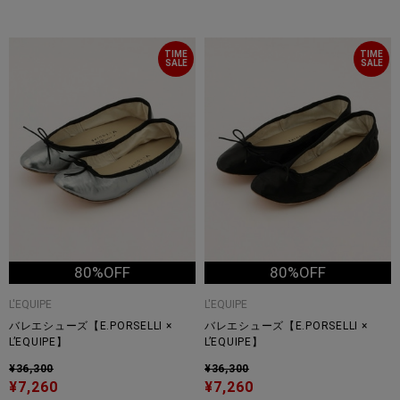
TIME
TIME
SALE
SALE
80%OFF
80%OFF
L'EQUIPE
L'EQUIPE
バレエシューズ【E.PORSELLI ×
バレエシューズ【E.PORSELLI ×
L’EQUIPE】
L’EQUIPE】
¥36,300
¥36,300
¥7,260
¥7,260