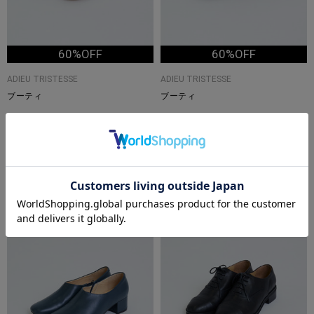
60%OFF
60%OFF
ADIEU TRISTESSE
ADIEU TRISTESSE
ブーティ
ブーティ
¥27,500
¥27,500
¥11,000
¥11,000
TIME
TIME
SALE
SALE