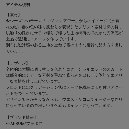
アイテム説明
【素材】
今シーズンのテーマ「マジック アワー」からのイメージで夕暮
れのビル群の色の移り変わりを表現したプリント素材は綿の持つ
肌触りの良さにサテン織りで織った生地特有のほのかな光沢感が
上品で繊細にイメージを作っています。
別布に透け感のある生地を重ねて霞のような複雑な見え方を出し
ています。
【デザイン】
全体的に大胆に切り替えを入れたコクーンシルエットのスカート
は部分的にシアーな素材を重ねて膨らみを出し、立体的でエアリ
ーな表情を作り上げています。
フロントにはグラデーション状にテープを繊細に叩き付けアクセ
ントをつくっています。
デザイン要素が有りながらも、ウエストがゴムでイージーな作り
になっているので程よいヌケ感もポイントになっています。
【ブランド情報】
FRAPBOIS/フラボア