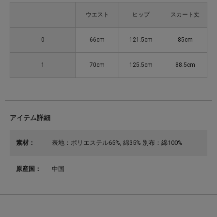
ウエスト
ヒップ
スカート丈
0
66cm
121.5cm
85cm
1
70cm
125.5cm
88.5cm
アイテム詳細
素材：
表地：ポリエステル65%, 綿35% 別布：綿100%
原産国：
中国