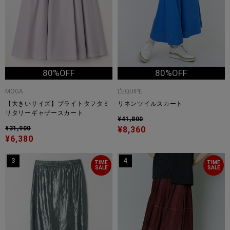
80%OFF
80%OFF
MOGA
L'EQUIPE
【大きいサイズ】ブライトタフタミ
リネンツイルスカート
リタリーギャザースカート
¥41,800
¥31,900
¥8,360
¥6,380
3
4
TIME
TIME
SALE
SALE