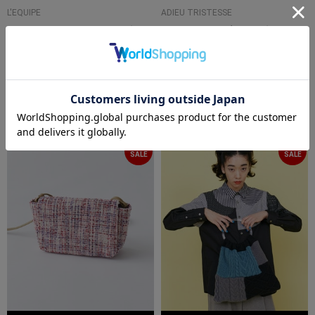
L'EQUIPE
ADIEU TRISTESSE
2WAY シュリンクハンドバッグ
ツイードショルダーバッグ
¥42,900
¥21,780
¥17,160
¥4,356
TIME
TIME
SALE
SALE