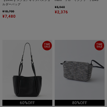
【2WAY】スクエアキャンバスショ
heso ドローイングトートBAG
ルダーバッグ
¥5,940
¥18,700
¥2,376
¥7,480
TIME
TIME
SALE
SALE
60%OFF
80%OFF