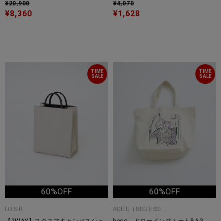
¥20,900
¥4,070
¥8,360
¥1,628
TIME
TIME
SALE
SALE
60%OFF
60%OFF
LOISIR
ADIEU TRISTESSE