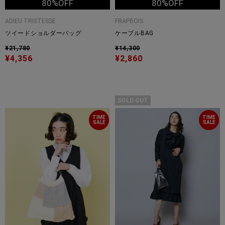
80%OFF
80%OFF
ADIEU TRISTESSE
FRAPBOIS
ツイードショルダーバッグ
ケーブルBAG
¥21,780
¥14,300
¥4,356
¥2,860
SOLD OUT
TIME
TIME
SALE
SALE