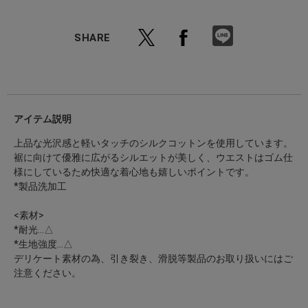
SHARE
アイテム説明
上品な光沢感と軽いタッチのシルクコットンを使用しています。
裾に向けて優雅に広がるシルエットが美しく、ウエストはゴム仕
様にしているため快適な着心地も嬉しいポイントです。
*製品洗加工
<素材>
*耐光…△
*生地強度…△
デリケート素材の為、引き裂き、滑脱等製品のお取り扱いにはご
注意ください。