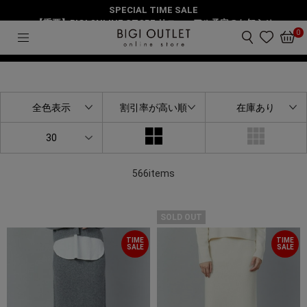
SPECIAL TIME SALE
HOME
全商品
【重要】BIGI ONLINE STORE リニューアル予定のお知らせ
0
絞り込み
全色表示
割引率が高い順
在庫あり
30
566items
SOLD OUT
TIME
TIME
SALE
SALE