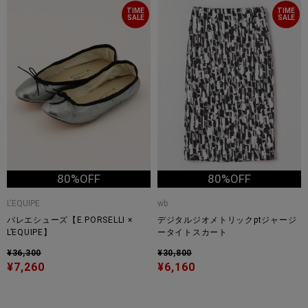
TIME
TIME
SALE
SALE
80%OFF
80%OFF
L'EQUIPE
wb
バレエシューズ【E.PORSELLI ×
デジタルジオメトリックptジャージ
L’EQUIPE】
ータイトスカート
¥36,300
¥30,800
¥7,260
¥6,160