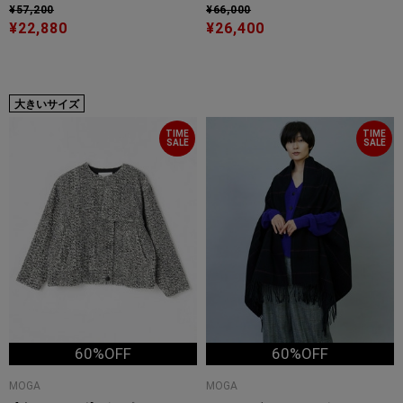
¥57,200
¥66,000
¥22,880
¥26,400
大きいサイズ
TIME
TIME
SALE
SALE
60%OFF
60%OFF
MOGA
MOGA