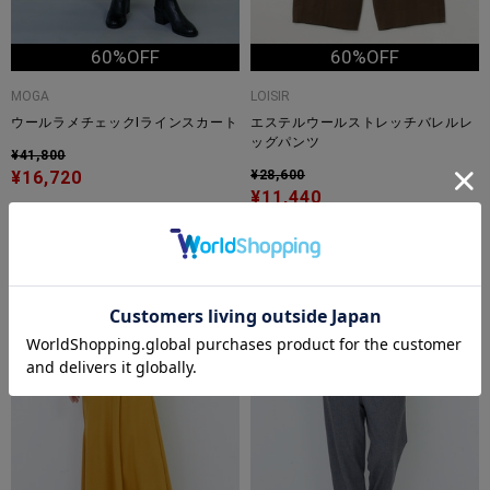
60%OFF
60%OFF
MOGA
LOISIR
ウールラメチェックIラインスカート
エステルウールストレッチバレルレ
ッグパンツ
¥41,800
¥16,720
¥28,600
¥11,440
TIME
TIME
SALE
SALE