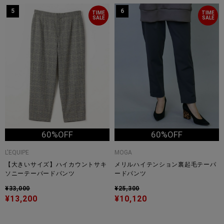
5
6
TIME
TIME
SALE
SALE
60%OFF
60%OFF
L'EQUIPE
MOGA
【大きいサイズ】ハイカウントサキ
メリルハイテンション裏起毛テーパ
ソニーテーパードパンツ
ードパンツ
¥33,000
¥25,300
¥13,200
¥10,120