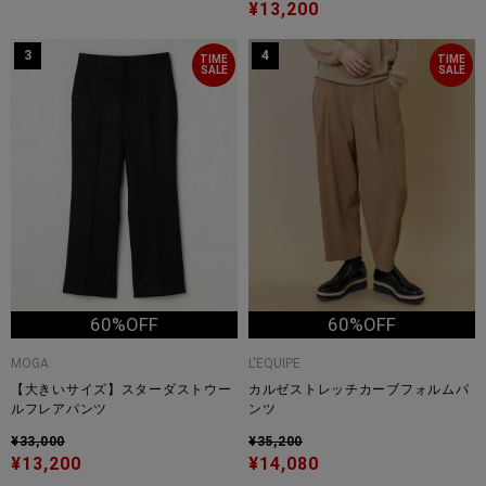
¥13,200
3
4
TIME
TIME
SALE
SALE
60%OFF
60%OFF
MOGA
L'EQUIPE
【大きいサイズ】スターダストウー
カルゼストレッチカーブフォルムパ
ルフレアパンツ
ンツ
¥33,000
¥35,200
¥13,200
¥14,080