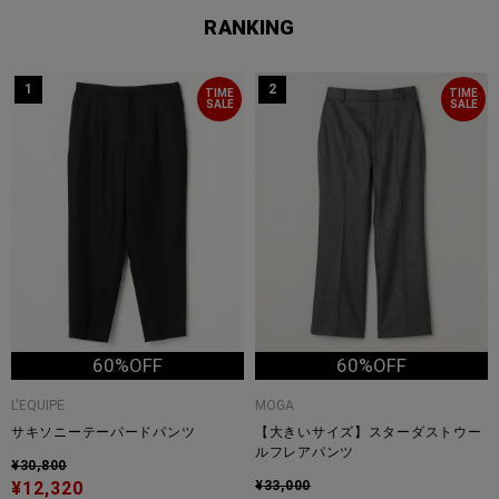
RANKING
1
2
TIME
TIME
SALE
SALE
60%OFF
60%OFF
L'EQUIPE
MOGA
サキソニーテーパードパンツ
【大きいサイズ】スターダストウー
ルフレアパンツ
¥30,800
¥12,320
¥33,000