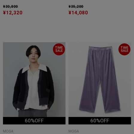
¥30,800
¥35,200
¥12,320
¥14,080
TIME
TIME
SALE
SALE
60%OFF
60%OFF
MOGA
MOGA