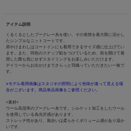
アイテム説明
くるくるとしたブークレー糸を使い、その表情を最大限に活かし
たシンプルなニットコートです。
肩やけまわしはコートインにも着用できるサイズ感に仕上げてい
ます。また、同色のスナップ釦をつけているため、前を開けて着
用した際も気にせずスタイリングをお楽しみいただけます。
デイリーからお出かけまでさらっと羽織っていただきたい一枚で
す。
※モデル着用画像はスタジオの照明により色味が違って見える場
合がございます。商品単品画像をご参照ください。
<素材>
ウール高混率のブークレー糸です。シルケット加工をしたウール
を使用している為光沢感があります。
ストレッチ性があり、風合いは柔らかくボリューム感があり温か
いです。