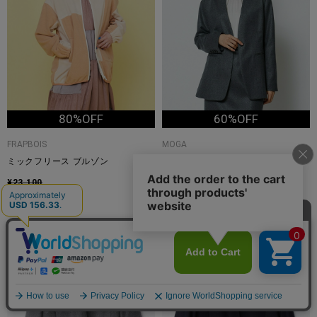
80%OFF
60%OFF
FRAPBOIS
MOGA
ミックフリース ブルゾン
スターダストウールノーカラージャ
ケット
¥23,100
¥4,620
¥59,400
¥23,760
3
4
TIME
TIME
SALE
SALE