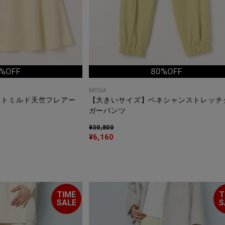
%OFF
80%OFF
MOGA
イトミルド天竺フレアー
【大きいサイズ】ベネシャンストレッチ
ガーパンツ
¥30,800
¥6,160
TIME
T
SALE
S