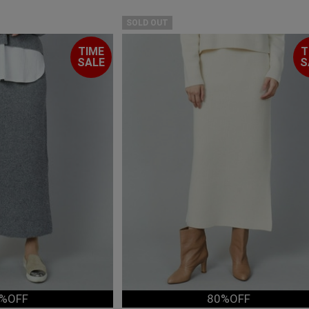
SOLD OUT
TIME
T
SALE
S
%OFF
80%OFF