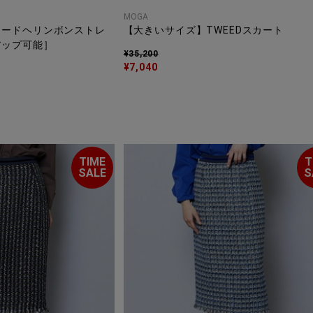
MOGA
ィードヘリンボンストレ
【大きいサイズ】TWEEDスカート
アップ可能］
¥35,200
¥7,040
TIME
T
SALE
S