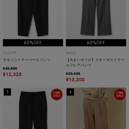
60%OFF
60%OFF
L'EQUIPE
MOGA
サキソニーテーパードパンツ
【大きいサイズ】スターダストウー
ルフレアパンツ
¥30,800
¥12,320
¥33,000
¥13,200
3
4
TIME
TIME
SALE
SALE