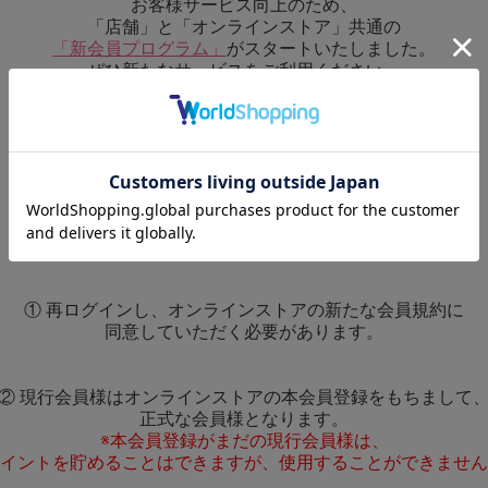
お客様サービス向上のため、
「店舗」と「オンラインストア」共通の
「新会員プログラム」
がスタートいたしました。
ぜひ新たなサービスをご利用ください。
◆現行会員様へのお願い◆
新会員プログラムを開始するにあたり、
現行会員のみなさまは下記事項をお読みいただき
本会員登録をお願いいたします。
① 再ログインし、オンラインストアの新たな会員規約に
同意していただく必要があります。
② 現行会員様はオンラインストアの本会員登録をもちまして
正式な会員様となります。
※本会員登録がまだの現行会員様は、
イントを貯めることはできますが、使用することができません