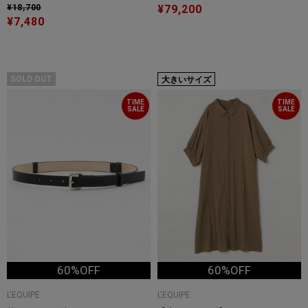
¥18,700
¥79,200
¥7,480
SOLD OUT
大きいサイズ
TIME
TIME
SALE
SALE
60%OFF
60%OFF
L'EQUIPE
L'EQUIPE