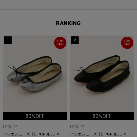
RANKING
1
2
TIME
TIME
SALE
SALE
80%OFF
80%OFF
L'EQUIPE
L'EQUIPE
バレエシューズ【E.PORSELLI ×
バレエシューズ【E.PORSELLI ×