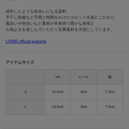
経年したような色合いになる染料、
手干し乾燥など手間と時間をかけた小ロット生産にこだわり
風合いや色合いなど素材が本来持つ豊かな表情と
心地よさを楽しんでいただく定番素材を大切にしています。
LOISIR official website
アイテムサイズ
cm
ヒール
幅
S
22.5cm
4cm
7.3cm
L
24.5cm
4cm
7.9cm