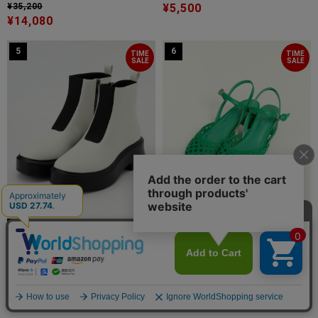
¥35,200
¥5,500
¥14,080
5
6
TIME
TIME
SALE
SALE
60%OFF
80%OFF
L'EQUIPE
ADIEU TRISTESSE
フロントゴアショートブーツ
メッシュサンダル
¥41,800
¥21,780
¥16,720
¥4,356