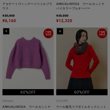
アセテートヴィンテージツイルブラ
ANNUAL×MOGA ウールカシミヤ
ウス
バイカラープルオーバー
¥30,800
¥30,800
¥6,160
¥12,320
5
6
TIME
TIME
SALE
SALE
60%OFF
60%OFF
feerique
L'EQUIPE
ANNUAL×MOGA ウールカシミヤ
ウール梳毛リブボトルネックニット