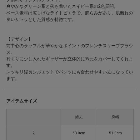
爽やかなグリーン系と落ち着いたネイビー系の2色展開。
ベース素材は涼しげなライトビエラで、膨らみがあり、肌離れの
良いサラッとした質感が特徴です。
【デザイン】
前中心のラッフルが華やかなポイントのフレンチスリーブブラウ
ス。
衿ぐりに少し入れたギャザーが立体的に衿元をカバーしてくれま
す。
スッキリ縦長シルエットでパンツにも合わせやすい丈になってい
ます。
アイテムサイズ
総丈
身幅
2
63.0cm
51.0cm