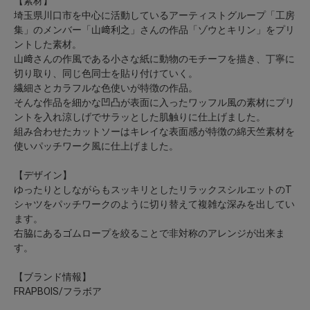
【素材】
埼玉県川口市を中心に活動しているアーティストグループ「工房
集」のメンバー「山﨑利之」さんの作品「ゾウとキリン」をプリ
ントした素材。
山﨑さんの作風である小さな紙に動物のモチーフを描き、丁寧に
切り取り、同じ色同士を貼り付けていく。
繊細さとカラフルな色使いが特徴の作品。
そんな作品を細かな凹凸が表面に入ったワッフル風の素材にプリ
ントを入れ涼しげでサラッとした肌触りに仕上げました。
組み合わせたカットソーはキレイな表面感が特徴の綿天竺素材を
使いパッチワーク風に仕上げました。
【デザイン】
ゆったりとしながらもスッキリとしたリラックスシルエットのT
シャツをパッチワークのように切り替えて複雑な深みを出してい
ます。
右脇にあるゴムロープを絞ることで非対称のアレンジが出来ま
す。
【ブランド情報】
FRAPBOIS/フラボア