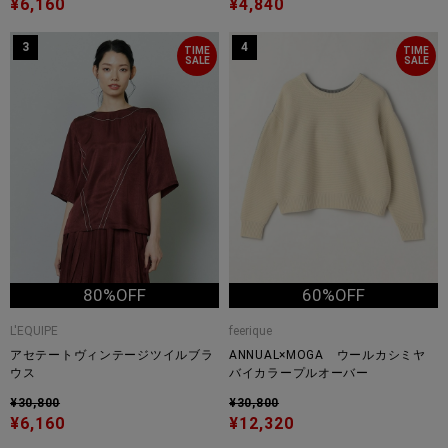
¥6,160
¥4,840
3
4
TIME
TIME
SALE
SALE
80%OFF
60%OFF
L'EQUIPE
feerique
アセテートヴィンテージツイルブラ
ANNUAL×MOGA ウールカシミヤ
ウス
バイカラープルオーバー
¥30,800
¥30,800
¥6,160
¥12,320