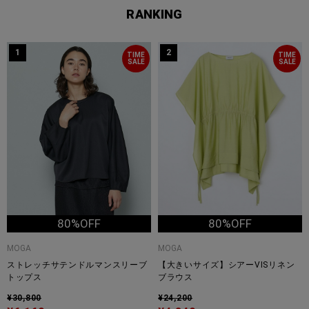
RANKING
1
2
TIME
TIME
SALE
SALE
80%OFF
80%OFF
MOGA
MOGA
ストレッチサテンドルマンスリーブ
【大きいサイズ】シアーVISリネン
トップス
ブラウス
¥30,800
¥24,200