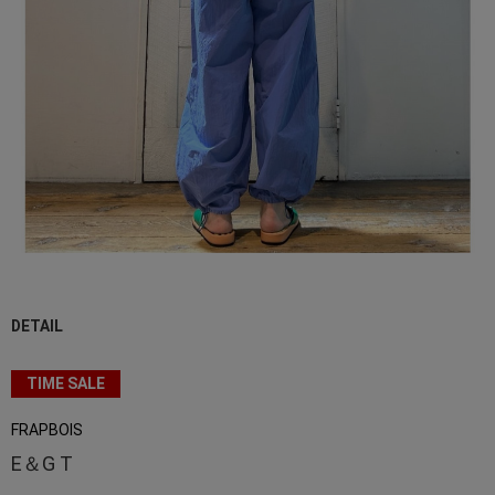
DETAIL
TIME SALE
FRAPBOIS
E＆G T