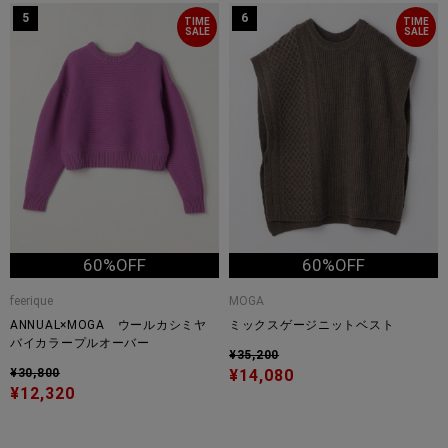
5
6
TIME
TIME
SALE
SALE
60%OFF
60%OFF
feerique
MOGA
ANNUAL×MOGA ウールカシミヤ
ミックスゲージニットベスト
バイカラープルオーバー
¥35,200
¥30,800
¥14,080
¥12,320