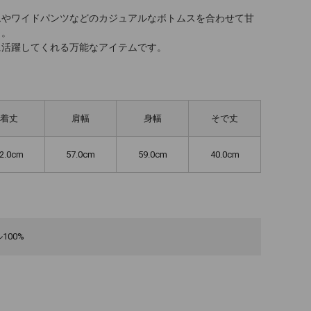
ムやワイドパンツなどのカジュアルなボトムスを合わせて甘
メ。
に活躍してくれる万能なアイテムです。
着丈
肩幅
身幅
そで丈
2.0cm
57.0cm
59.0cm
40.0cm
100%