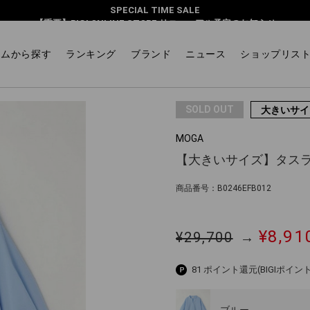
SPECIAL TIME SALE
イターブラウス
【重要】BIGI ONLINE STORE リニューアル予定のお知らせ
テムから探す
ランキング
ブランド
ニュース
ショップリス
SOLD OUT
大きいサイ
MOGA
【大きいサイズ】タス
商品番号：B0246EFB012
¥8,91
¥29,700
→
81 ポイント還元
(BIGIポイント
ブルー