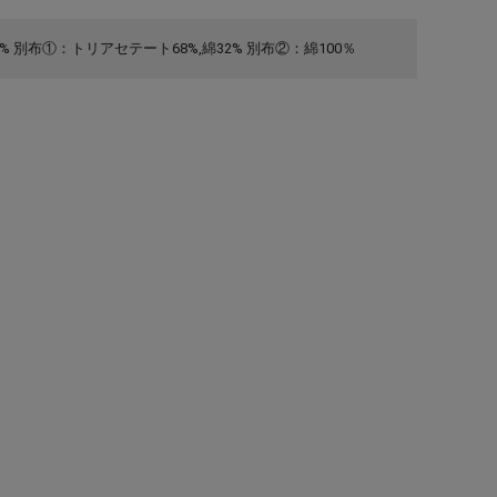
% 別布①：トリアセテート68%,綿32% 別布②：綿100％