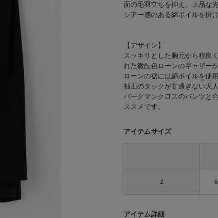
面の毛羽立ちを抑え、上品な
シアー感のある綿ボイルを掛
【デザイン】
スッキリとした胸元から程良
れた微配色ローンのギャザー
ローンの裾には綿ボイルを使
袖山のタックが甘過ぎない大人
バーグマンクロスのパンツと
ススメです。
アイテムサイズ
2
6
アイテム詳細