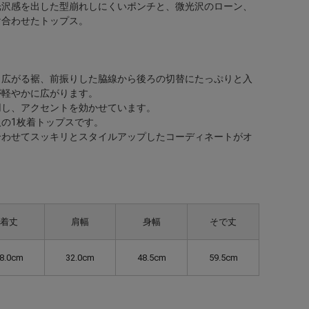
光沢感を出した型崩れしにくいポンチと、微光沢のローン、
け合わせたトップス。
く広がる裾、前振りした脇線から後ろの切替にたっぷりと入
が軽やかに広がります。
用し、アクセントを効かせています。
の1枚着トップスです。
合わせてスッキリとスタイルアップしたコーディネートがオ
着丈
肩幅
身幅
そで丈
8.0cm
32.0cm
48.5cm
59.5cm