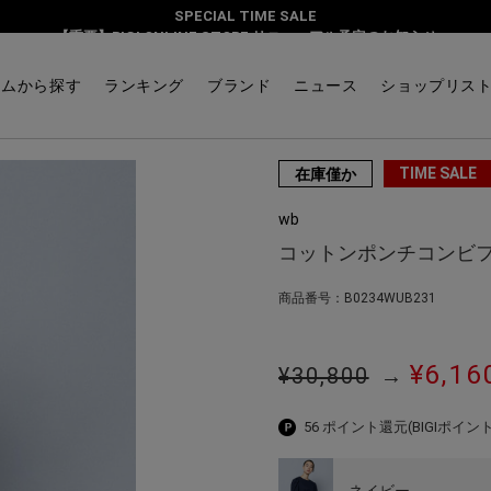
SPECIAL TIME SALE
ス
【重要】BIGI ONLINE STORE リニューアル予定のお知らせ
テムから探す
ランキング
ブランド
ニュース
ショップリス
TIME SALE
在庫僅か
wb
コットンポンチコンビ
商品番号：B0234WUB231
¥6,16
¥30,800
→
56 ポイント還元
(BIGIポイント
ネイビー