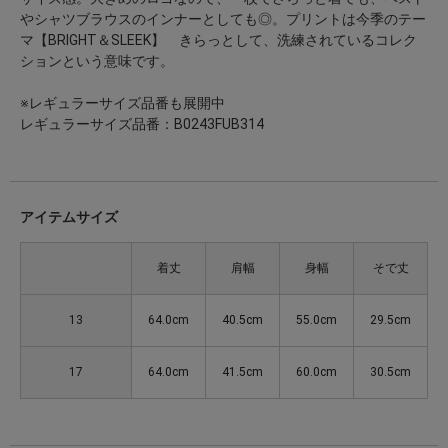
やシャツブラウスのインナーとしても◎。プリントは今季のテー
マ【BRIGHT＆SLEEK】 きらっとして、洗練されているコレク
ションという意味です。
※レギュラーサイズ品番も展開中
レギュラーサイズ品番：B0243FUB314
アイテムサイズ
着丈
肩幅
身幅
そで丈
13
64.0cm
40.5cm
55.0cm
29.5cm
17
64.0cm
41.5cm
60.0cm
30.5cm