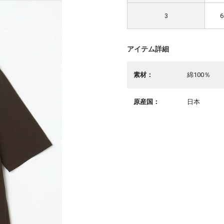
3
6
アイテム詳細
素材：
綿100％
原産国：
日本