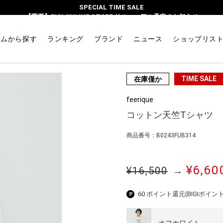
SPECIAL TIME SALE
【重要】BIGI ONLINE STORE リニューアル予定のお知らせ
テムから探す
ランキング
ブランド
ニュース
ショップリス
TIME SALE
在庫僅か
feerique
コットン天竺Tシャツ
商品番号：B0243FUB314
¥6,60
¥16,500
→
60 ポイント還元
(BIGIポイント
オフホワイト