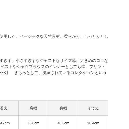
％使用した、ベーシックな天竺素材。柔らかく、しっとりとし
るすぎず、小さすぎずなジャストなサイズ感。大きめのロゴな
、ベストやシャツブラウスのインナーとしても◎。プリント
SLEEK】 きらっとして、洗練されているコレクションという
着丈
肩幅
身幅
そで丈
9.2cm
36.6cm
48.5cm
28.4cm