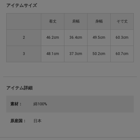
アイテムサイズ
着丈
肩幅
身幅
そで丈
2
46.2cm
36.4cm
49.5cm
60.3cm
3
48.1cm
37.3cm
50.2cm
60.7cm
アイテム詳細
素材：
綿100%
原産国：
日本