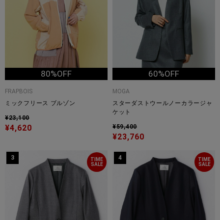
80%OFF
60%OFF
FRAPBOIS
MOGA
ミックフリース ブルゾン
スターダストウールノーカラージャ
ケット
¥23,100
¥4,620
¥59,400
¥23,760
3
4
TIME
TIME
SALE
SALE