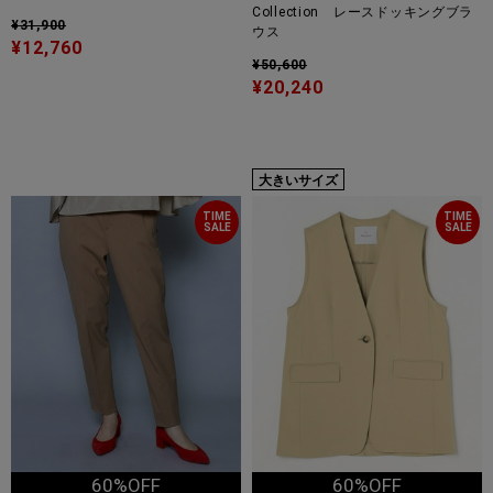
Collection レースドッキングブラ
¥31,900
ウス
¥12,760
¥50,600
¥20,240
大きいサイズ
TIME
TIME
SALE
SALE
60%OFF
60%OFF