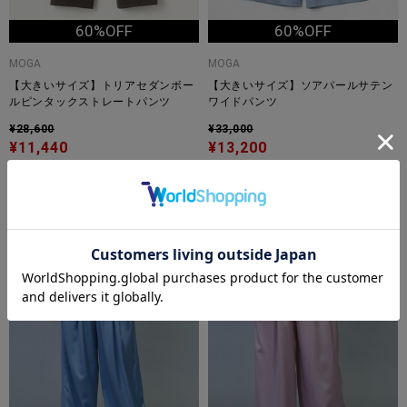
60%OFF
60%OFF
MOGA
MOGA
【大きいサイズ】トリアセダンボー
【大きいサイズ】ソアパールサテン
ルピンタックストレートパンツ
ワイドパンツ
¥28,600
¥33,000
¥11,440
¥13,200
TIME
TIME
SALE
SALE