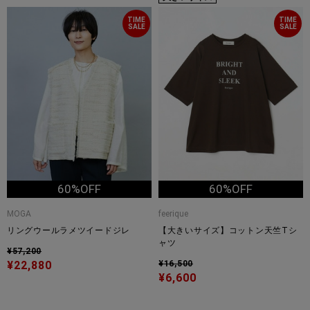
TIME
TIME
SALE
SALE
60%OFF
60%OFF
MOGA
feerique
リングウールラメツイードジレ
【大きいサイズ】コットン天竺Tシ
ャツ
¥57,200
¥22,880
¥16,500
¥6,600