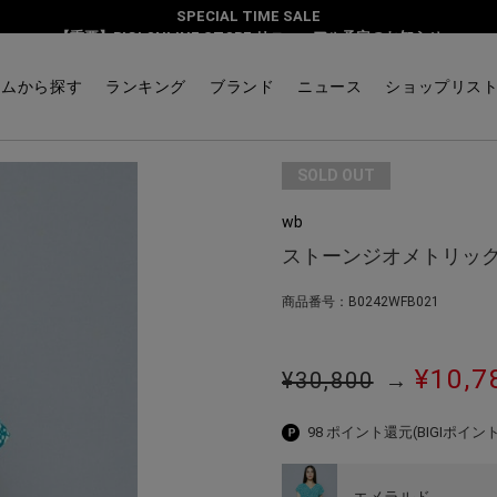
SPECIAL TIME SALE
スリーブブラウス
【重要】BIGI ONLINE STORE リニューアル予定のお知らせ
テムから探す
ランキング
ブランド
ニュース
ショップリス
SOLD OUT
wb
ストーンジオメトリック
商品番号：B0242WFB021
¥10,7
¥30,800
→
98 ポイント還元
(BIGIポイント
エメラルド