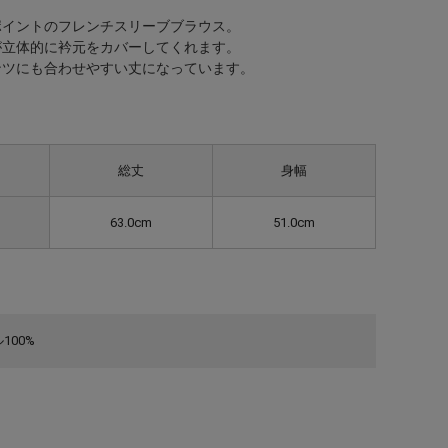
ポイントのフレンチスリーブブラウス。
が立体的に衿元をカバーしてくれます。
ンツにも合わせやすい丈になっています。
総丈
身幅
63.0cm
51.0cm
100%