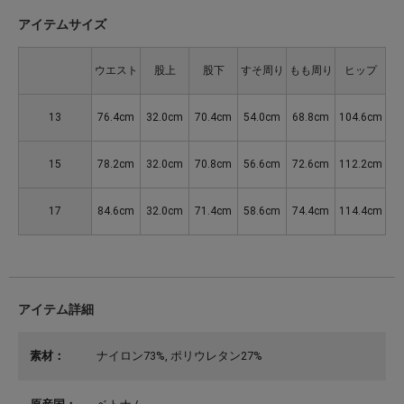
アイテムサイズ
ウエスト
股上
股下
すそ周り
もも周り
ヒップ
13
76.4cm
32.0cm
70.4cm
54.0cm
68.8cm
104.6cm
15
78.2cm
32.0cm
70.8cm
56.6cm
72.6cm
112.2cm
17
84.6cm
32.0cm
71.4cm
58.6cm
74.4cm
114.4cm
アイテム詳細
素材：
ナイロン73%, ポリウレタン27%