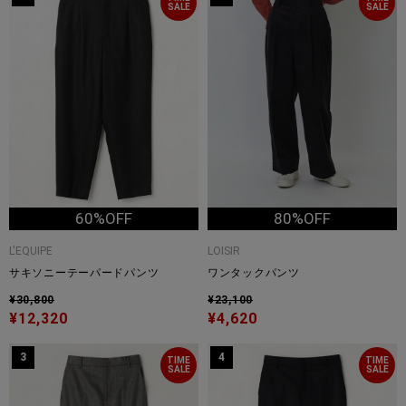
SALE
SALE
60%OFF
80%OFF
L'EQUIPE
LOISIR
サキソニーテーパードパンツ
ワンタックパンツ
¥30,800
¥23,100
¥12,320
¥4,620
3
4
TIME
TIME
SALE
SALE