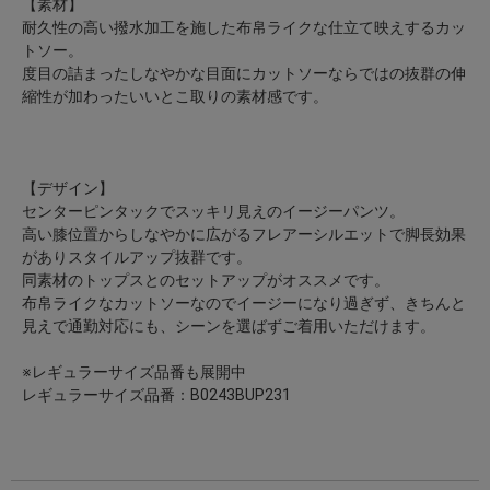
【素材】
耐久性の高い撥水加工を施した布帛ライクな仕立て映えするカッ
トソー。
度目の詰まったしなやかな目面にカットソーならではの抜群の伸
縮性が加わったいいとこ取りの素材感です。
【デザイン】
センターピンタックでスッキリ見えのイージーパンツ。
高い膝位置からしなやかに広がるフレアーシルエットで脚長効果
がありスタイルアップ抜群です。
同素材のトップスとのセットアップがオススメです。
布帛ライクなカットソーなのでイージーになり過ぎず、きちんと
見えで通勤対応にも、シーンを選ばずご着用いただけます。
※レギュラーサイズ品番も展開中
レギュラーサイズ品番：B0243BUP231