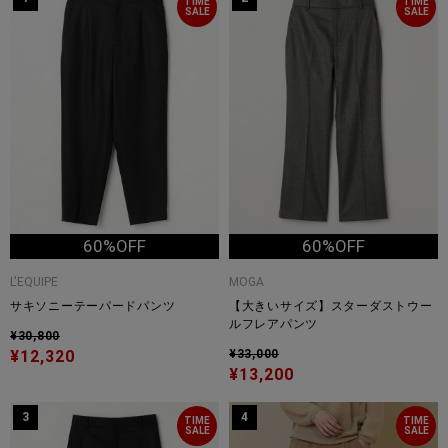
TIME
TIME
SALE
SALE
60%OFF
60%OFF
L'EQUIPE
MOGA
サキソニーテーパードパンツ
【大きいサイズ】スターダストウー
ルフレアパンツ
¥30,800
¥12,320
¥33,000
¥13,200
3
4
TIME
TIME
SALE
SALE