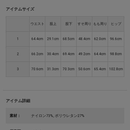
アイテムサイズ
ウエスト
股上
股下
すそ周り
もも周り
ヒップ
1
64.4cm
29.1cm
68.5cm
48.4cm
62.0cm
96.6cm
2
66.2cm
30.4cm
69.4cm
49.2cm
64.4cm
98.8cm
3
70.6cm
31.3cm
70.3cm
50.6cm
65.4cm
102.8cm
アイテム詳細
素材：
ナイロン73%, ポリウレタン27%