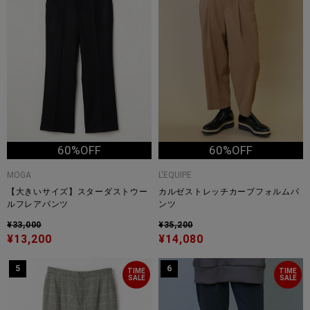
60%OFF
60%OFF
MOGA
L'EQUIPE
【大きいサイズ】スターダストウー
カルゼストレッチカーブフォルムパ
ルフレアパンツ
ンツ
¥33,000
¥35,200
¥13,200
¥14,080
5
6
TIME
TIME
SALE
SALE