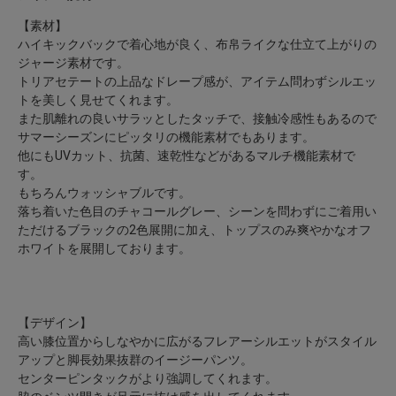
【素材】
ハイキックバックで着心地が良く、布帛ライクな仕立て上がりの
ジャージ素材です。
トリアセテートの上品なドレープ感が、アイテム問わずシルエッ
トを美しく見せてくれます。
また肌離れの良いサラッとしたタッチで、接触冷感性もあるので
サマーシーズンにピッタリの機能素材でもあります。
他にもUVカット、抗菌、速乾性などがあるマルチ機能素材で
す。
もちろんウォッシャブルです。
落ち着いた色目のチャコールグレー、シーンを問わずにご着用い
ただけるブラックの2色展開に加え、トップスのみ爽やかなオフ
ホワイトを展開しております。
【デザイン】
高い膝位置からしなやかに広がるフレアーシルエットがスタイル
アップと脚長効果抜群のイージーパンツ。
センターピンタックがより強調してくれます。