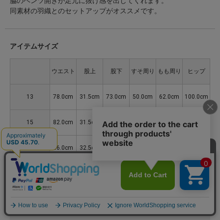
脇のベンツ開きが足元に抜け感を出してくれます。
同素材の羽織とのセットアップがオススメです。
アイテムサイズ
ウエスト
股上
股下
すそ周り
もも周り
ヒップ
13
78.0cm
31.5cm
73.0cm
50.0cm
62.0cm
100.0cm
15
82.0cm
31.5cm
73.0cm
51.0cm
65.0cm
106.0cm
17
86.0cm
32.5cm
73.0cm
53.0cm
68.0cm
112.0cm
アイテム詳細