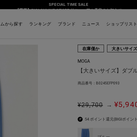
SPECIAL TIME SALE
ッチカーヴィーパンツ
【重要】BIGI ONLINE STORE リニューアル予定のお知らせ
テムから探す
ランキング
ブランド
ニュース
ショップリス
在庫僅か
大きいサイ
MOGA
【大きいサイズ】ダブ
商品番号：B0245EFP093
¥5,94
¥29,700
→
54 ポイント還元
(BIGIポイント
ブルー