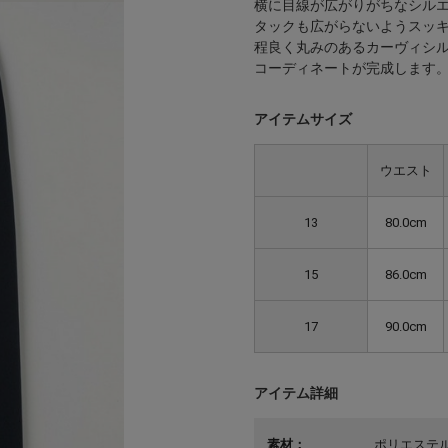
横に目線が広がりがちなシル
タックも広がらないようスッ
程良く丸みのあるカーヴィシル
コーディネートが完成します
アイテムサイズ
ウエスト
13
80.0cm
15
86.0cm
17
90.0cm
アイテム詳細
素材：
ポリエステル