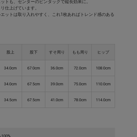
エットも、センターのピンタックで縦長効果に。
キリ仕上げています。
エットは取り入れやすく、これ1枚あればトレンド感のある
。
股上
股下
すそ周り
もも周り
ヒップ
34.0cm
67.0cm
36.0cm
72.0cm
108.0cm
34.0cm
67.5cm
39.0cm
75.0cm
110.0cm
34.5cm
67.5cm
41.0cm
78.0cm
114.0cm
100%