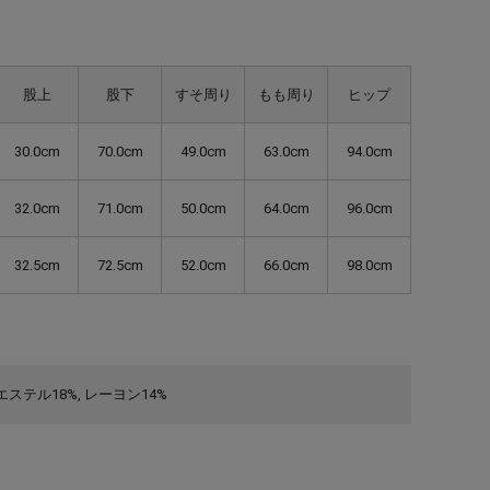
股上
股下
すそ周り
もも周り
ヒップ
30.0cm
70.0cm
49.0cm
63.0cm
94.0cm
32.0cm
71.0cm
50.0cm
64.0cm
96.0cm
32.5cm
72.5cm
52.0cm
66.0cm
98.0cm
リエステル18%, レーヨン14%