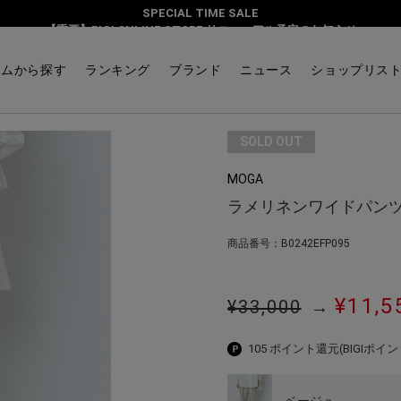
SPECIAL TIME SALE
【重要】BIGI ONLINE STORE リニューアル予定のお知らせ
テムから探す
ランキング
ブランド
ニュース
ショップリス
SOLD OUT
MOGA
ラメリネンワイドパン
商品番号：B0242EFP095
¥11,5
¥33,000
→
105 ポイント還元
(BIGIポイン
ベージュ