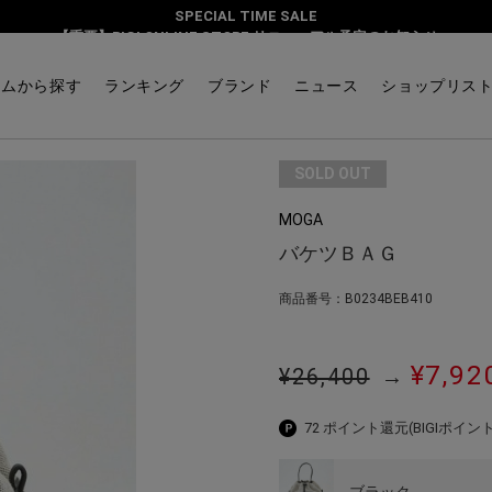
SPECIAL TIME SALE
【重要】BIGI ONLINE STORE リニューアル予定のお知らせ
テムから探す
ランキング
ブランド
ニュース
ショップリス
SOLD OUT
MOGA
バケツＢＡＧ
商品番号：B0234BEB410
¥7,92
¥26,400
→
72 ポイント還元
(BIGIポイント
ブラック