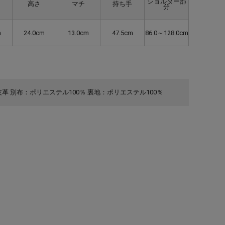
ショルダー部
高さ
マチ
持ち手
分
m
24.0cm
13.0cm
47.5cm
86.0～128.0cm
革 別布：ポリエステル100％ 裏地：ポリエステル100％