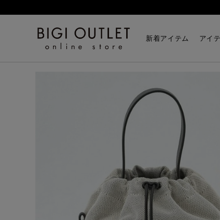
HOME
バッグ
バケツＢＡＧ
新着アイテム
アイ