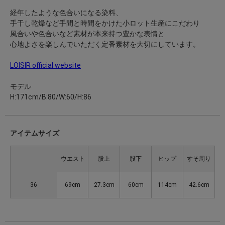
経年したような色合いになる染料、
手干し乾燥など手間と時間をかけた小ロット生産にこだわり
風合いや色合いなど素材が本来持つ豊かな表情と
心地よさを楽しんでいただく定番素材を大切にしています。
LOISIR official website
モデル
H:171cm/B:80/W:60/H:86
アイテムサイズ
ウエスト
股上
股下
ヒップ
すそ周り
36
69cm
27.3cm
60cm
114cm
42.6cm