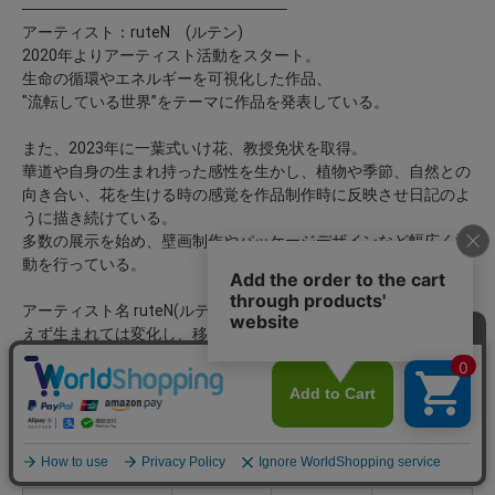
────────────────────────
アーティスト：ruteN (ルテン)
2020年よりアーティスト活動をスタート。
生命の循環やエネルギーを可視化した作品、
"流転している世界”をテーマに作品を発表している。
また、2023年に一葉式いけ花、教授免状を取得。
華道や自身の生まれ持った感性を生かし、植物や季節、自然との
向き合い、花を生ける時の感覚を作品制作時に反映させ日記のよ
うに描き続けている。
多数の展示を始め、壁画制作やパッケージデザインなど幅広く活
動を行っている。
アーティスト名 ruteN(ルテン）は、"生生流転= すべての物は絶
えず生まれては変化し、移り変わっていくこと。"から名付けら
れている。
────────────────────────
アイテムサイズ