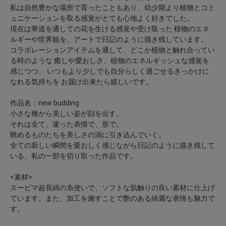
私は自然豊かな場所で育ったこともあり、幼少期より植物とコミ
ュニケーションを取る感覚がとても心地よく好きでした。
現在は華道を通しての花を生ける感覚や受け取った 植物のエネ
ルギーや世界観を、アートで日記のように描き残しています。
コラボレーションアイテムを通して、どこか植物と触れ合ってい
る時のような 癒しや愛おしさ、植物のエネルギッシュな感覚を
感じつつ、 いつもより少しでも自分らしく過ごせるきっかけに
なれる気持ちを お届け出来たら嬉しいです。
作品名：new budding
小さな種から美しい姿が顔を出す。
それは全て、違った表情で、形で。
眺めるものたちを美しさの渦に引き込んでいく。
全ての新しい瞬間を愛おしく感じながら日記のように描き残して
いる、私の一部を切り取った作品です。
<素材>
スーピマ超長綿の糸使いで、ソフトな肌触りの良い素材に仕上げ
ています。また、加工を施すことで艶のある綺麗な表情も魅力で
す。