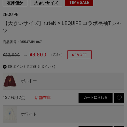
TIME SALE
在庫僅か
大きいサイズ
L'EQUIPE
【大きいサイズ】ruteN × L'EQUIPE コラボ長袖Tシャ
ツ
商品番号：B5547JBL067
¥8,800
¥22,000
→
（税込）
60%OFF
80 ポイント還元
(BIGIポイント)
ボルドー
13 / 残り2点
店舗在庫
カートに入れる
ホワイト