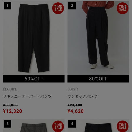
1
2
TIME
TIME
SALE
SALE
60%OFF
80%OFF
L'EQUIPE
LOISIR
サキソニーテーパードパンツ
ワンタックパンツ
¥30,800
¥23,100
¥12,320
¥4,620
3
4
TIME
TIME
SALE
SALE