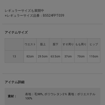
レギュラーサイズも展開中
※レギュラーサイズ品番：B5524FPT039
アイテムサイズ
ウエスト
股上
股下
すそ周り
もも周り
ヒップ
13
82cm
29.5cm
63.5cm
37cm
70cm
110cm
アイテム詳細
表地：毛98%, ポリウレタン2％ 裏地：ポリエステル
素材：
100%