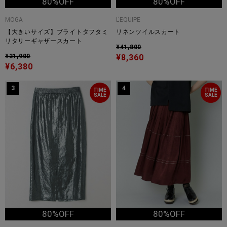
80%OFF
80%OFF
MOGA
L'EQUIPE
【大きいサイズ】ブライトタフタミ
リネンツイルスカート
リタリーギャザースカート
¥41,800
¥31,900
¥8,360
¥6,380
3
4
TIME
TIME
SALE
SALE
80%OFF
80%OFF