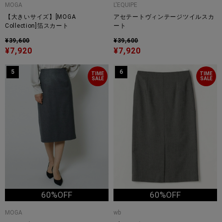
MOGA
L'EQUIPE
【大きいサイズ】[MOGA
アセテートヴィンテージツイルスカ
Collection]箔スカート
ート
¥39,600
¥39,600
¥7,920
¥7,920
5
6
TIME
TIME
SALE
SALE
60%OFF
60%OFF
MOGA
wb