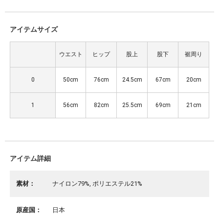
アイテムサイズ
ウエスト
ヒップ
股上
股下
裾周り
0
50cm
76cm
24.5cm
67cm
20cm
1
56cm
82cm
25.5cm
69cm
21cm
アイテム詳細
素材：
ナイロン79%, ポリエステル21%
原産国：
日本