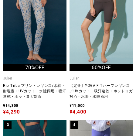
70%OFF
60%OFF
Julier
Julier
Rib Tribalプリントレギンス/水着・
【定番】YOGA FITハーフレギンス
耐塩素・UVカット・水陸両用・吸汗
／UVカット・吸汗速乾・ホットヨガ
速乾・ホットヨガ対応
対応・水着・水陸両用
¥14,300
¥11,000
¥4,290
¥4,400
3
4