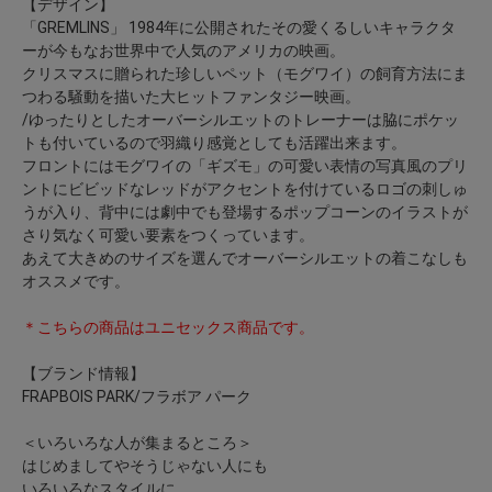
【デザイン】
「GREMLINS」 1984年に公開されたその愛くるしいキャラクタ
ーが今もなお世界中で人気のアメリカの映画。
クリスマスに贈られた珍しいペット（モグワイ）の飼育方法にま
つわる騒動を描いた大ヒットファンタジー映画。
/ゆったりとしたオーバーシルエットのトレーナーは脇にポケッ
トも付いているので羽織り感覚としても活躍出来ます。
フロントにはモグワイの「ギズモ」の可愛い表情の写真風のプリ
ントにビビッドなレッドがアクセントを付けているロゴの刺しゅ
うが入り、背中には劇中でも登場するポップコーンのイラストが
さり気なく可愛い要素をつくっています。
あえて大きめのサイズを選んでオーバーシルエットの着こなしも
オススメです。
＊こちらの商品はユニセックス商品です。
【ブランド情報】
FRAPBOIS PARK/フラボア パーク
＜いろいろな人が集まるところ＞
はじめましてやそうじゃない人にも
いろいろなスタイルに