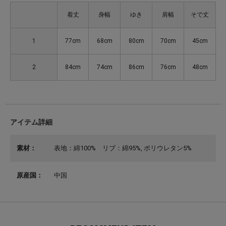
着丈
身幅
ゆき
肩幅
そで丈
1
77cm
68cm
80cm
70cm
45cm
2
84cm
74cm
86cm
76cm
48cm
アイテム詳細
素材：
表地：綿100% リブ：綿95%, ポリウレタン5%
原産国：
中国