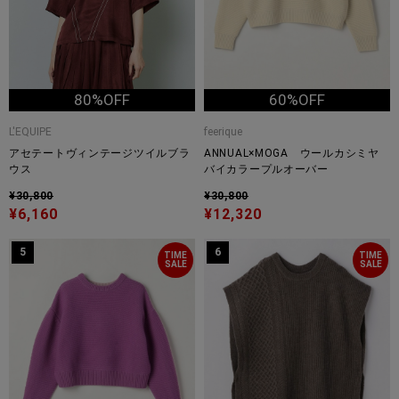
80%OFF
60%OFF
L'EQUIPE
feerique
アセテートヴィンテージツイルブラ
ANNUAL×MOGA ウールカシミヤ
ウス
バイカラープルオーバー
¥30,800
¥30,800
¥6,160
¥12,320
5
6
TIME
TIME
SALE
SALE