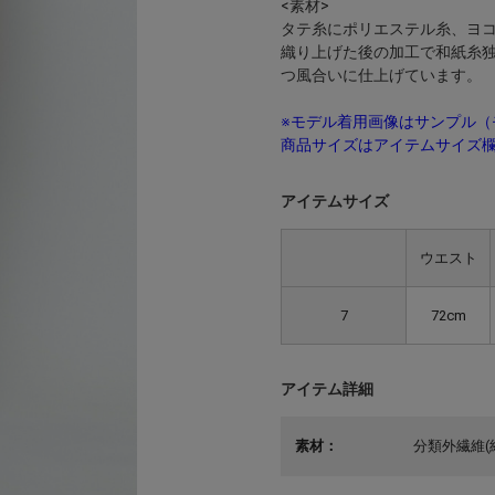
<素材>
タテ糸にポリエステル糸、ヨ
織り上げた後の加工で和紙糸
つ風合いに仕上げています。
※モデル着用画像はサンプル（
商品サイズはアイテムサイズ
アイテムサイズ
ウエスト
7
72cm
アイテム詳細
素材：
分類外繊維(紙