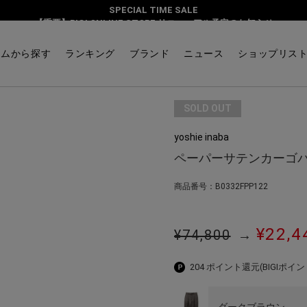
SPECIAL TIME SALE
【重要】BIGI ONLINE STORE リニューアル予定のお知らせ
テムから探す
ランキング
ブランド
ニュース
ショップリス
SOLD OUT
yoshie inaba
ペーパーサテンカーゴ
商品番号：B0332FPP122
¥22,4
¥74,800
→
204 ポイント還元
(BIGIポイン
ダークブラウン