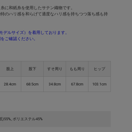
コ糸に和紙糸を使用したサテン織物です。
独特のハリ感を和らげて適度なハリ感を持ちつつ落ち感も持
モデルサイズ）を着用しております。
欄をご確認ください。
股上
股下
すそ周り
もも周り
ヒップ
28.4cm
68.5cm
34.8cm
67.8cm
103.1cm
)55%, ポリエステル45%