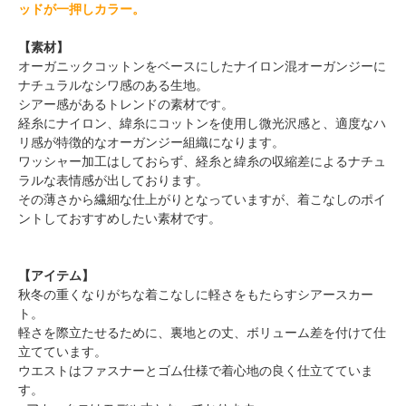
ッドが一押しカラー。
【素材】
オーガニックコットンをベースにしたナイロン混オーガンジーに
ナチュラルなシワ感のある生地。
シアー感があるトレンドの素材です。
経糸にナイロン、緯糸にコットンを使用し微光沢感と、適度なハ
リ感が特徴的なオーガンジー組織になります。
ワッシャー加工はしておらず、経糸と緯糸の収縮差によるナチュ
ラルな表情感が出しております。
その薄さから繊細な仕上がりとなっていますが、着こなしのポイ
ントしておすすめしたい素材です。
【アイテム】
秋冬の重くなりがちな着こなしに軽さをもたらすシアースカー
ト。
軽さを際立たせるために、裏地との丈、ボリューム差を付けて仕
立てています。
ウエストはファスナーとゴム仕様で着心地の良く仕立てていま
す。