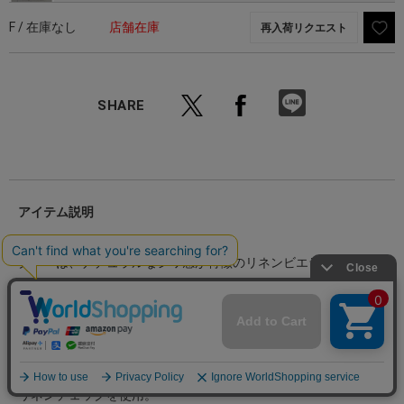
F / 在庫なし
店舗在庫
再入荷リクエスト
SHARE
アイテム説明
【素材】
グレーは、ナチュラルなシワ感が特徴のリネンビエラワッシャ
ー。
ビエラは綾織りの軽く起毛感のある生地で、優しい肌触りが心地
よい素材です。
染色前の風合いを損ねることなく仕上げた職人の技術が活かされ
たこだわりの生地です。
チェックは、トップ糸や杢糸を使用し奥行きのある柄に仕上げた
リネンチェックを使用。