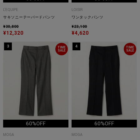
L'EQUIPE
LOISIR
サキソニーテーパードパンツ
ワンタックパンツ
¥30,800
¥23,100
¥12,320
¥4,620
3
4
TIME
TIME
SALE
SALE
60%OFF
60%OFF
MOGA
MOGA