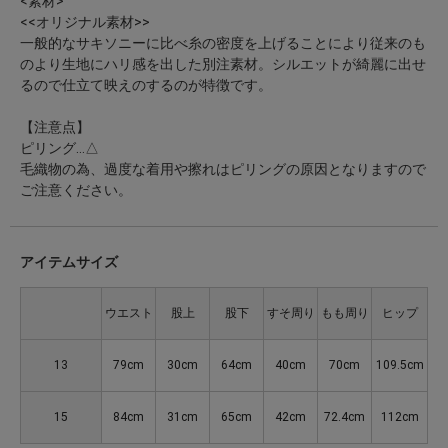
<素材>
<<オリジナル素材>>
一般的なサキソニーに比べ糸の密度を上げることにより従来のも
のより生地にハリ感を出した別注素材。シルエットが綺麗に出せ
るので仕立て映えのするのが特徴です。
【注意点】
ピリング…△
毛織物の為、過度な着用や擦れはピリングの原因となりますので
ご注意ください。
アイテムサイズ
ウエスト
股上
股下
すそ周り
もも周り
ヒップ
13
79cm
30cm
64cm
40cm
70cm
109.5cm
15
84cm
31cm
65cm
42cm
72.4cm
112cm