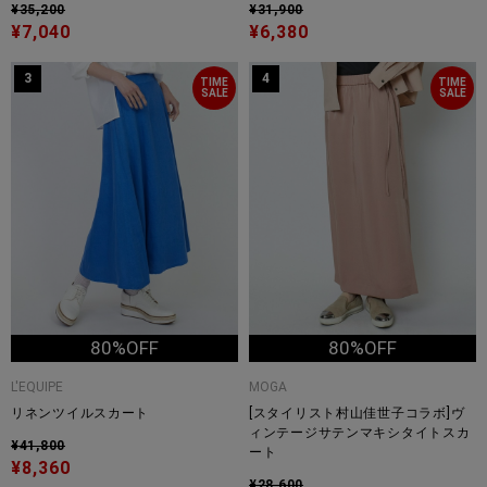
¥35,200
¥31,900
¥7,040
¥6,380
3
4
TIME
TIME
SALE
SALE
80%OFF
80%OFF
L'EQUIPE
MOGA
リネンツイルスカート
[スタイリスト村山佳世子コラボ]ヴ
ィンテージサテンマキシタイトスカ
¥41,800
ート
¥8,360
¥28,600