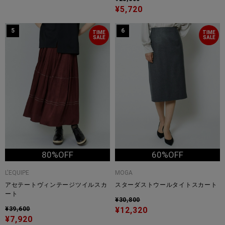
¥5,720
5
6
TIME
TIME
SALE
SALE
80%OFF
60%OFF
L'EQUIPE
MOGA
アセテートヴィンテージツイルスカ
スターダストウールタイトスカート
ート
¥30,800
¥39,600
¥12,320
¥7,920