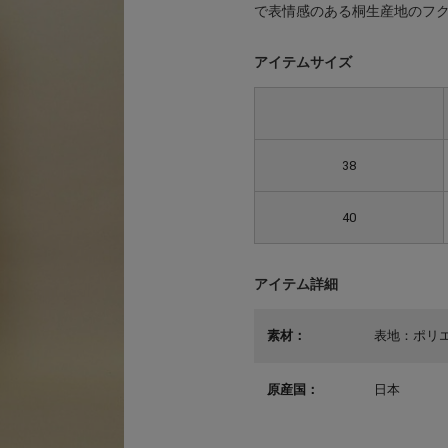
で表情感のある桐生産地のフ
アイテムサイズ
38
40
アイテム詳細
素材：
表地：ポリエ
原産国：
日本