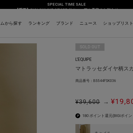
SPECIAL TIME SALE
【重要】BIGI ONLINE STORE リニューアル予定のお知らせ
テムから探す
ランキング
ブランド
ニュース
ショップリス
SOLD OUT
L'EQUIPE
マトラッセダイヤ柄ス
商品番号：B5544FSK036
¥19,8
¥39,600
→
180 ポイント還元
(BIGIポイン
キャメル