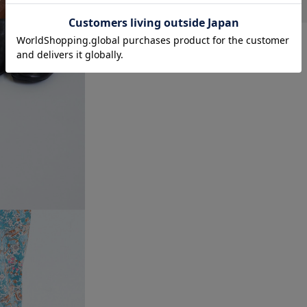
素材：
牛革
原産国：
中国