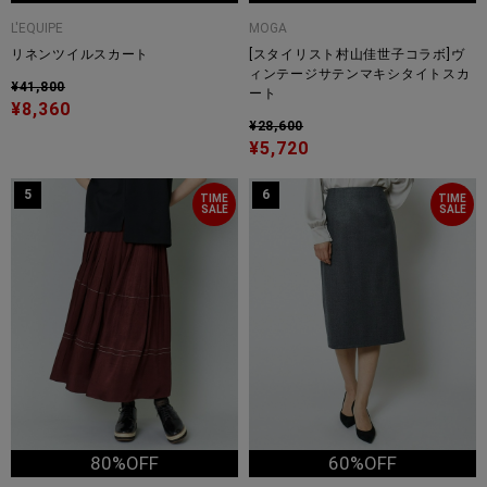
L'EQUIPE
MOGA
リネンツイルスカート
[スタイリスト村山佳世子コラボ]ヴ
ィンテージサテンマキシタイトスカ
¥41,800
ート
¥8,360
¥28,600
¥5,720
5
6
TIME
TIME
SALE
SALE
80%OFF
60%OFF